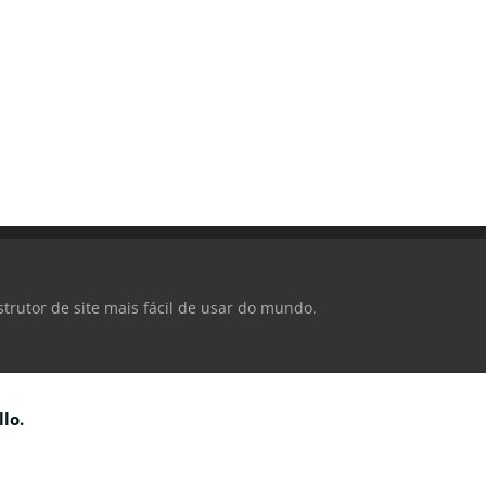
strutor de site mais fácil de usar do mundo.
lo.