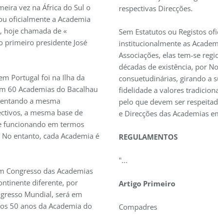
eira vez na África do Sul o
respectivas Direcções.
rou oficialmente a Academia
, hoje chamada de «
Sem Estatutos ou Registos ofi
 primeiro presidente José
institucionalmente as Acade
Associações, elas tem-se regi
décadas de existência, por N
m Portugal foi na Ilha da
consuetudinárias, girando a 
em 60 Academias do Bacalhau
fidelidade a valores tradicion
tentando a mesma
pelo que devem ser respeita
ctivos, a mesma base de
e Direcções das Academias 
e funcionando em termos
. No entanto, cada Academia é
REGULAMENTOS
"...
um Congresso das Academias
ntinente diferente, por
Artigo Primeiro
ngresso Mundial, será em
os 50 anos da Academia do
Compadres