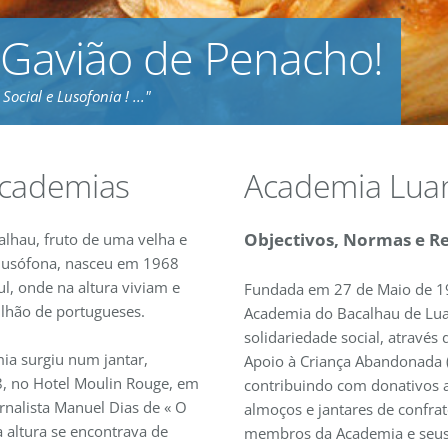
Gavião de Penacho!
Social e Lusofonia ! ..."
Academias
Academia Lua
Objectivos, Normas e R
lhau, fruto de uma velha e
 lusófona, nasceu em 1968
l, onde na altura viviam e
Fundada em 27 de Maio de 19
lhão de portugueses.
Academia do Bacalhau de Lua
solidariedade social, através
mia surgiu num jantar,
Apoio à Criança Abandonada 
, no Hotel Moulin Rouge, em
contribuindo com donativos 
rnalista Manuel Dias de « O
almoços e jantares de confrat
a altura se encontrava de
membros da Academia e seus 