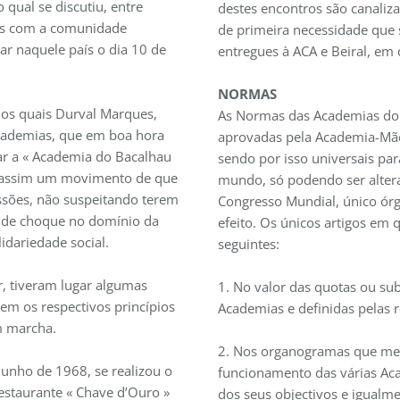
o qual se discutiu, entre
destes encontros são canaliz
os com a comunidade
de primeira necessidade que
 naquele país o dia 10 de
entregues à ACA e Beiral, em 
NORMAS
 os quais Durval Marques,
As Normas das Academias do 
cademias, que em boa hora
aprovadas pela Academia-Mãe
dar a « Academia do Bacalhau
sendo por isso universais pa
o assim um movimento de que
mundo, só podendo ser alter
sões, não suspeitando terem
Congresso Mundial, único ór
 de choque no domínio da
efeito. Os únicos artigos em 
idariedade social.
seguintes:
r, tiveram lugar algumas
1. No valor das quotas ou sub
em os respectivos princípios
Academias e definidas pelas r
m marcha.
2. Nos organogramas que mel
Junho de 1968, se realizou o
funcionamento das várias A
Restaurante « Chave d’Ouro »
dos seus objectivos e igualme