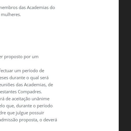
membros das Academias do
 mulheres.
ser proposto por um
fectuar um período de
meses durante o qual será
reuniões das Academias, de
restantes Compadres.
ará de aceitação unânime
elo que, durante o período
dre que julgue possuir
 admissão proposta, o deverá